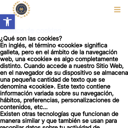
Ir
al
Abrir barra de herramientas
contenido
Política de cookies
¿Qué son las cookies?
En inglés, el término «cookie» significa
galleta, pero en el ámbito de la navegación
web, una «cookie» es algo completamente
distinto. Cuando accede a nuestro Sitio Web,
en el navegador de su dispositivo se almacena
una pequeña cantidad de texto que se
denomina «cookie». Este texto contiene
información variada sobre su navegación,
hábitos, preferencias, personalizaciones de
contenidos, etc…
Existen otras tecnologías que funcionan de
manera similar y que también se usan para
recopilar datos sobre tu actividad de